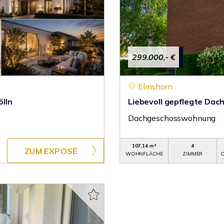
299.000,- €
Elmshorn
ölln
Liebevoll gepflegte Dac
Dachgeschosswohnung
107,14 m²
4
ZUM EXPOSÉ
WOHNFLÄCHE
ZIMMER
O