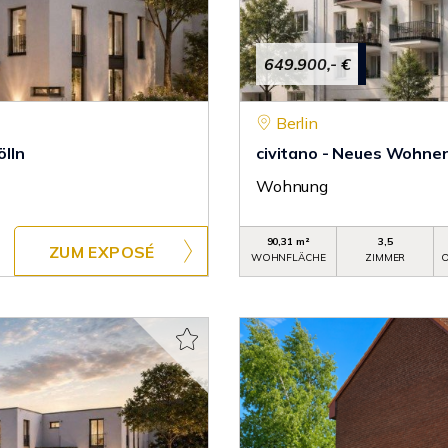
649.900,- €
Berlin
ölln
civitano - Neues Wohnen i
Wohnung
90,31 m²
3,5
ZUM EXPOSÉ
WOHNFLÄCHE
ZIMMER
O