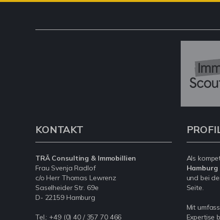
KONTAKT
PROFI
TRÄ Consulting & Immobillien
Als kompe
Frau Svenja Radlof
Hamburg
c/o Herr Thomas Lewrenz
und bei de
Saselheider Str. 69e
Seite.
D- 22159 Hamburg
Mit umfas
Tel.:
+49 (0) 40 / 357 70 466
Expertise 