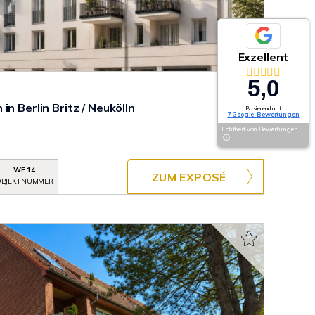
Exzellent
5,0
n Berlin Britz / Neukölln
Basierend auf
7 Google-Bewertungen
Echtheit von Bewertungen
WE 14
ZUM EXPOSÉ
BJEKTNUMMER