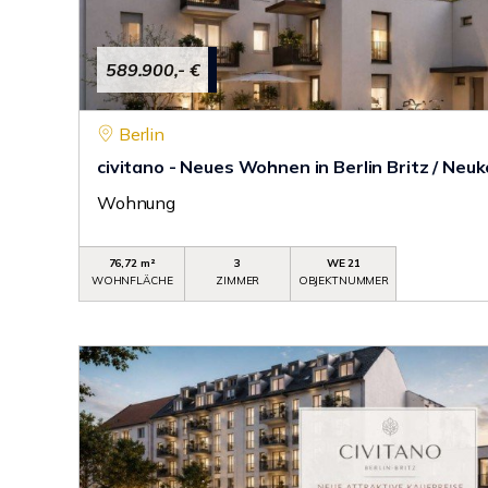
589.900,- €
Berlin
civitano - Neues Wohnen in Berlin Britz / Neuk
Wohnung
76,72 m²
3
WE 21
WOHNFLÄCHE
ZIMMER
OBJEKTNUMMER