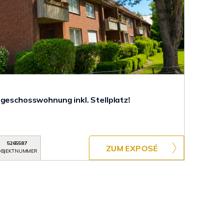
hgeschosswohnung inkl. Stellplatz!
5265587
ZUM EXPOSÉ
BJEKTNUMMER