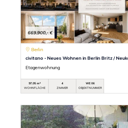
669.900,- €
Berlin
civitano - Neues Wohnen in Berlin Britz / Neuk
Etagenwohnung
97,05 m²
4
WE 06
WOHNFLÄCHE
ZIMMER
OBJEKTNUMMER