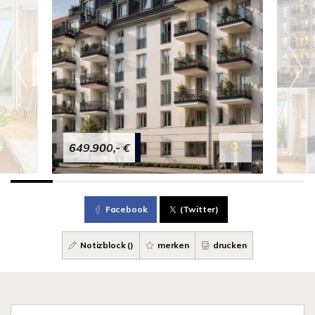
649.900,- €
Facebook
(Twitter)
Notizblock (
)
merken
drucken